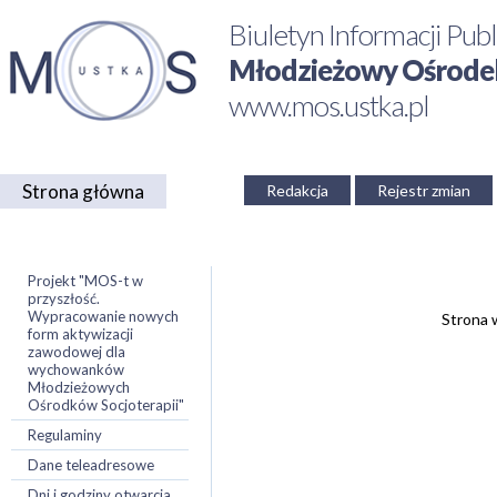
Biuletyn Informacji Publ
Młodzieżowy Ośrodek 
www.mos.ustka.pl
Strona główna
Redakcja
Rejestr zmian
Projekt "MOS-t w
przyszłość.
Wypracowanie nowych
Strona w
form aktywizacji
zawodowej dla
wychowanków
Młodzieżowych
Ośrodków Socjoterapii"
Regulaminy
Dane teleadresowe
Dni i godziny otwarcia